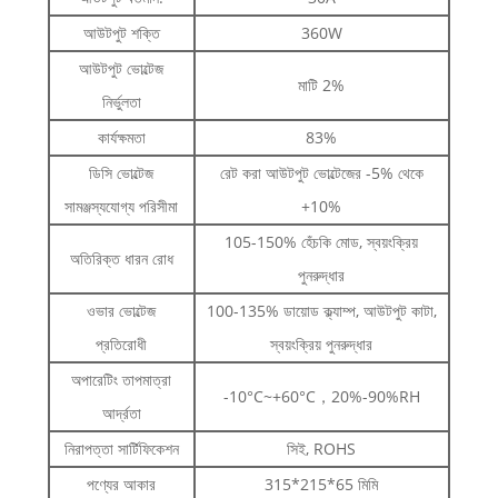
আউটপুট শক্তি
360W
আউটপুট ভোল্টেজ
মাটি 2%
নির্ভুলতা
কার্যক্ষমতা
83%
ডিসি ভোল্টেজ
রেট করা আউটপুট ভোল্টেজের -5% থেকে
সামঞ্জস্যযোগ্য পরিসীমা
+10%
105-150% হেঁচকি মোড, স্বয়ংক্রিয়
অতিরিক্ত ধারন রোধ
পুনরুদ্ধার
ওভার ভোল্টেজ
100-135% ডায়োড ক্ল্যাম্প, আউটপুট কাটা,
প্রতিরোধী
স্বয়ংক্রিয় পুনরুদ্ধার
অপারেটিং তাপমাত্রা
-10°C~+60°C，20%-90%RH
আর্দ্রতা
নিরাপত্তা সার্টিফিকেশন
সিই, ROHS
পণ্যের আকার
315*215*65 মিমি