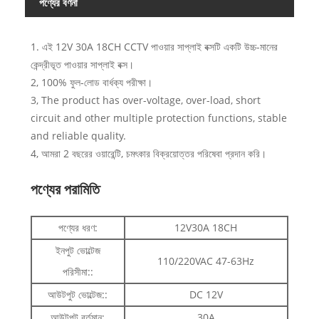
পণ্যের বর্ণনা
1. এই 12V 30A 18CH CCTV পাওয়ার সাপ্লাই বক্সটি একটি উচ্চ-মানের
কেন্দ্রীভূত পাওয়ার সাপ্লাই বক্স।
2, 100% ফুল-লোড বার্ধক্য পরীক্ষা।
3, The product has over-voltage, over-load, short
circuit and other multiple protection functions, stable
and reliable quality.
4, আমরা 2 বছরের ওয়ারেন্টি, চমৎকার বিক্রয়োত্তর পরিষেবা প্রদান করি।
পণ্যের পরামিতি
পণ্যের ধরণ:
12V30A 18CH
ইনপুট ভোল্টেজ
110/220VAC 47-63Hz
পরিসীমা::
আউটপুট ভোল্টেজ::
DC 12V
আউটপুট বর্তমান:
30A