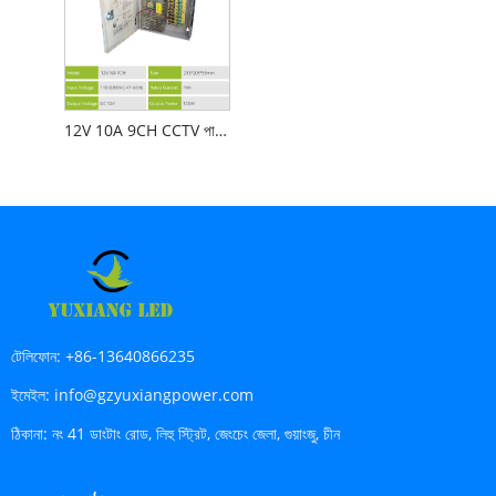
12V 10A 9CH CCTV পাওয়ার সাপ্লাই বক্স
টেলিফোন:
+86-13640866235
ইমেইল:
info@gzyuxiangpower.com
ঠিকানা:
নং 41 ডাংটাং রোড, লিহু স্ট্রিট, জেংচেং জেলা, গুয়াংজু, চীন