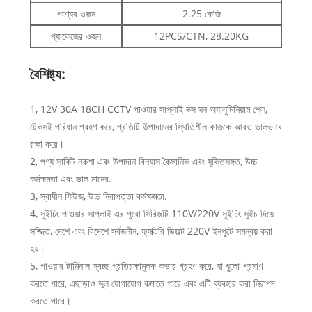
পণ্যের ওজন
2.25 কেজি
প্যাকেজের ওজন
12PCS/CTN, 28.20KG
বৈশিষ্ট্য:
1, 12V 30A 18CH CCTV পাওয়ার সাপ্লাই বক্স ঘন অ্যালুমিনিয়াম শেল,
টেকসই পরিধান গ্রহণ করে, প্রতিটি উপাদানের স্থিতিশীল কাজকে আরও ভালভাবে
রক্ষা করে।
2, পণ্য সার্কিট নকশা এবং উপাদান বিন্যাস বৈজ্ঞানিক এবং যুক্তিসঙ্গত, উচ্চ
কর্মক্ষমতা এবং ভাল মানের.
3, স্বাধীন ফিউজ, উচ্চ নিরাপত্তা কর্মক্ষমতা.
4, সুইচিং পাওয়ার সাপ্লাই এর পুরো সিরিজটি 110V/220V সুইচিং সুইচ দিয়ে
সজ্জিত, দেশে এবং বিদেশে সর্বজনীন, ফ্যাক্টরি ডিফল্ট 220V ইনপুটে সমন্বয় করা
হয়।
5, পাওয়ার টার্মিনাল স্বচ্ছ প্রতিরক্ষামূলক কভার গ্রহণ করে, যা ধুলো-প্রমাণ
করতে পারে, এছাড়াও ভুল যোগাযোগ কমাতে পারে এবং এটি ব্যবহার করা নিরাপদ
করতে পারে।