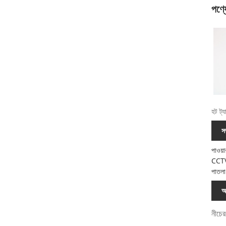
পণ্য
হট ট্য
স
পাওয়া
CCTV 
পাতলা
অ
নীচের