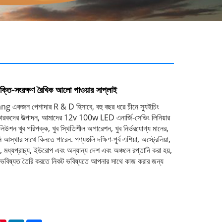
-সংরক্ষণ রৈখিক আলো পাওয়ার সাপ্লাই
জন পেশাদার R & D হিসাবে, বহু বছর ধরে চীনে স্যুইচিং
ুতকারকদের উত্পাদন, আমাদের 12v 100w LED এনার্জি-সেভিং লিনিয়ার
লিউশন খুব পরিপক্ক, খুব স্থিতিশীল অপারেশন, খুব নির্ভরযোগ্য মানের,
 আস্থার সাথে কিনতে পারেন. পণ্যগুলি দক্ষিণ-পূর্ব এশিয়া, অস্ট্রেলিয়া,
, মধ্যপ্রাচ্য, ইউরোপ এবং অন্যান্য দেশ এবং অঞ্চলে রপ্তানি করা হয়,
ভবিষ্যত তৈরি করতে নিকট ভবিষ্যতে আপনার সাথে কাজ করার জন্য