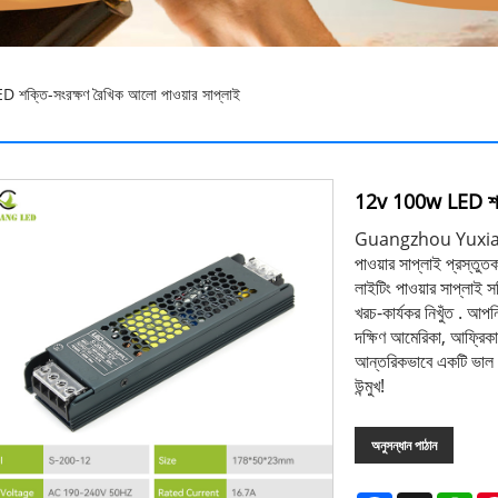
ক্তি-সংরক্ষণ রৈখিক আলো পাওয়ার সাপ্লাই
12v 100w LED শক্তি
Guangzhou Yuxiang এক
পাওয়ার সাপ্লাই প্রস্ত
লাইটিং পাওয়ার সাপ্লাই স
খরচ-কার্যকর নিখুঁত . আপনি
দক্ষিণ আমেরিকা, আফ্রিকা
আন্তরিকভাবে একটি ভাল 
উন্মুখ!
অনুসন্ধান পাঠান