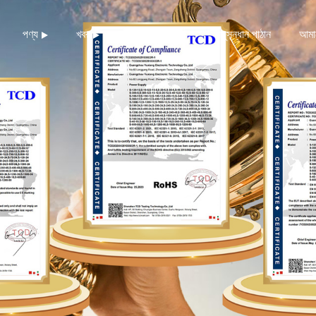
পণ্য
খবর
ডাউনলোড করুন
অনুসন্ধান পাঠান
আমা