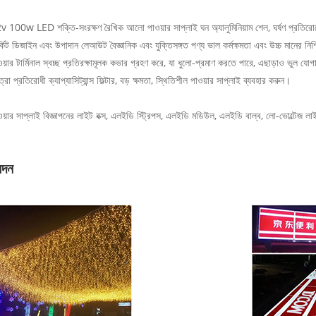
v 100w LED শক্তি-সংরক্ষণ রৈখিক আলো পাওয়ার সাপ্লাই ঘন অ্যালুমিনিয়াম শেল, ঘর্ষণ প্রতিরোধ
্কিট ডিজাইন এবং উপাদান লেআউট বৈজ্ঞানিক এবং যুক্তিসঙ্গত পণ্য ভাল কর্মক্ষমতা এবং উচ্চ মানের নিশ্
ওয়ার টার্মিনাল স্বচ্ছ প্রতিরক্ষামূলক কভার গ্রহণ করে, যা ধুলো-প্রমাণ করতে পারে, এছাড়াও ভুল
্রা প্রতিরোধী ক্যাপ্যাসিট্যান্স ফিল্টার, বড় ক্ষমতা, স্থিতিশীল পাওয়ার সাপ্লাই ব্যবহার করুন।
ওয়ার সাপ্লাই বিজ্ঞাপনের লাইট বক্স, এলইডি স্ট্রিপস, এলইডি মডিউল, এলইডি বাল্ব, লো-ভোল্টেজ লাই
দন