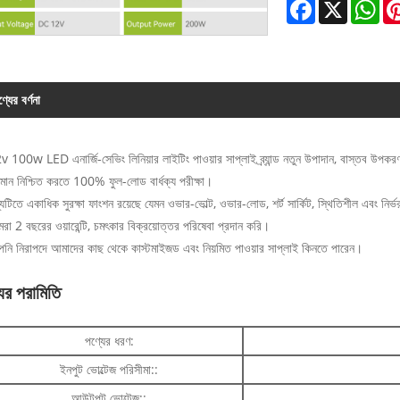
Facebook
X
Wh
্যের বর্ণনা
v 100w LED এনার্জি-সেভিং লিনিয়ার লাইটিং পাওয়ার সাপ্লাই ব্র্যান্ড নতুন উপাদান, বাস্তব উপকরণ,
ণমান নিশ্চিত করতে 100% ফুল-লোড বার্ধক্য পরীক্ষা।
যটিতে একাধিক সুরক্ষা ফাংশন রয়েছে যেমন ওভার-ভোল্ট, ওভার-লোড, শর্ট সার্কিট, স্থিতিশীল এবং নির্
রা 2 বছরের ওয়ারেন্টি, চমৎকার বিক্রয়োত্তর পরিষেবা প্রদান করি।
নি নিরাপদে আমাদের কাছ থেকে কাস্টমাইজড এবং নিয়মিত পাওয়ার সাপ্লাই কিনতে পারেন।
ের পরামিতি
পণ্যের ধরণ:
ইনপুট ভোল্টেজ পরিসীমা::
আউটপুট ভোল্টেজ::