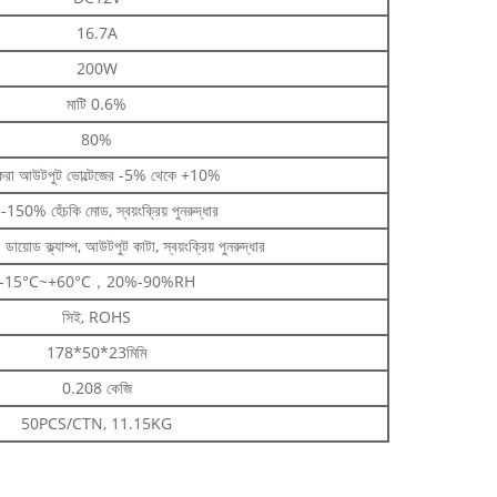
16.7A
200W
মাটি 0.6%
80%
করা আউটপুট ভোল্টেজের -5% থেকে +10%
150% হেঁচকি মোড, স্বয়ংক্রিয় পুনরুদ্ধার
োড ক্ল্যাম্প, আউটপুট কাটা, স্বয়ংক্রিয় পুনরুদ্ধার
-15°C~+60°C，20%-90%RH
সিই, ROHS
178*50*23মিমি
0.208 কেজি
50PCS/CTN, 11.15KG