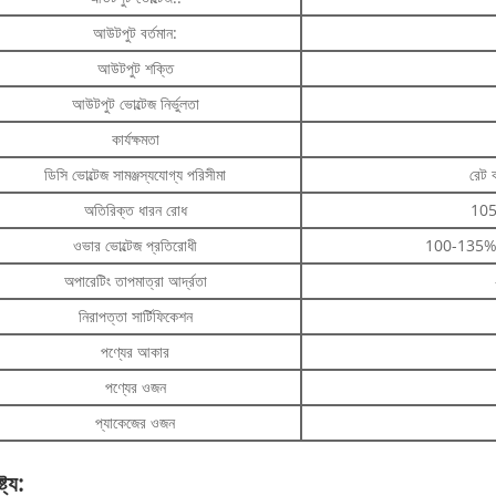
আউটপুট বর্তমান:
আউটপুট শক্তি
আউটপুট ভোল্টেজ নির্ভুলতা
কার্যক্ষমতা
ডিসি ভোল্টেজ সামঞ্জস্যযোগ্য পরিসীমা
রেট 
অতিরিক্ত ধারন রোধ
105-
ওভার ভোল্টেজ প্রতিরোধী
100-135% ডায়
অপারেটিং তাপমাত্রা আর্দ্রতা
নিরাপত্তা সার্টিফিকেশন
পণ্যের আকার
পণ্যের ওজন
প্যাকেজের ওজন
্ট্য: