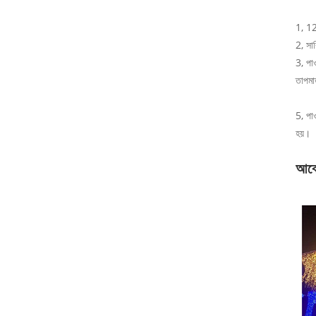
1, 12
2, সার
3, পা
তাপমাত
5, পা
হয়।
আবে