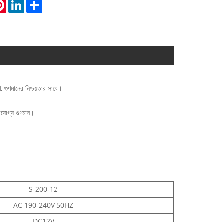
atsApp
Pinterest
LinkedIn
Share
 গুণমানের নিশ্চয়তার সাথে।
ভরযোগ্য গুণমান।
S-200-12
AC 190-240V 50HZ
DC12V