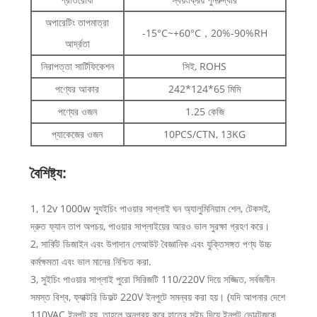
অপারেটিং তাপমাত্রা
-15°C~+60°C，20%-90%RH
আর্দ্রতা
নিরাপত্তা সার্টিফিকেশন
সিই, ROHS
পণ্যের আকার
242*124*65 মিমি
পণ্যের ওজন
1.25 কেজি
প্যাকেজের ওজন
10PCS/CTN, 13KG
বৈশিষ্ট্য:
1, 12v 1000w স্যুইচিং পাওয়ার সাপ্লাই ঘন অ্যালুমিনিয়াম শেল, টেকসই,
দ্রুত ফ্যান তাপ অপচয়, পাওয়ার সাপ্লাইয়ের আরও ভাল সুরক্ষা গ্রহণ করে।
2, সার্কিট ডিজাইন এবং উপাদান লেআউট বৈজ্ঞানিক এবং যুক্তিসঙ্গত পণ্য উচ্চ
কর্মক্ষমতা এবং ভাল মানের নিশ্চিত করা.
3, সুইচিং পাওয়ার সাপ্লাই পুরো সিরিজটি 110/220V দিয়ে সজ্জিত, সর্বজনীন
সমস্ত বিশ্ব, ফ্যাক্টরি ডিফল্ট 220V ইনপুটে সমন্বয় করা হয়। (যদি আপনার দেশে
110VAC ইনপুট হয়, তাহলে অনুগ্রহ করে হাতের সুইচ দিয়ে ইনপুট ভোল্টেজকে