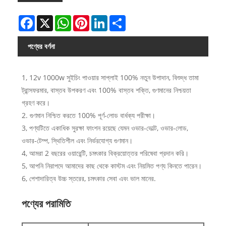
Facebook
X
WhatsApp
Pinterest
LinkedIn
Share
পণ্যের বর্ণনা
1, 12v 1000w সুইচিং পাওয়ার সাপ্লাই 100% নতুন উপাদান, বিশুদ্ধ তামা
ট্রান্সফরমার, বাস্তব উপকরণ এবং 100% বাস্তব শক্তি, গুণমানের নিশ্চয়তা
গ্রহণ করে।
2. গুণমান নিশ্চিত করতে 100% পূর্ণ-লোড বার্ধক্য পরীক্ষা।
3, পণ্যটিতে একাধিক সুরক্ষা ফাংশন রয়েছে যেমন ওভার-ভোল্ট, ওভার-লোড,
ওভার-টেম্প, স্থিতিশীল এবং নির্ভরযোগ্য গুণমান।
4, আমরা 2 বছরের ওয়ারেন্টি, চমৎকার বিক্রয়োত্তর পরিষেবা প্রদান করি।
5, আপনি নিরাপদে আমাদের কাছ থেকে কাস্টম এবং নিয়মিত পণ্য কিনতে পারেন।
6, পেশাদারিত্ব উচ্চ স্তরের, চমৎকার সেবা এবং ভাল মানের.
পণ্যের পরামিতি