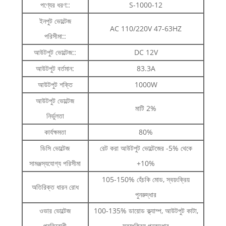
পণ্যের ধরণ::
S-1000-12
ইনপুট ভোল্টেজ
AC 110/220V 47-63HZ
পরিসীমা::
আউটপুট ভোল্টেজ::
DC 12V
আউটপুট বর্তমান:
83.3A
আউটপুট শক্তি
1000W
আউটপুট ভোল্টেজ
মাটি 2%
নির্ভুলতা
কার্যক্ষমতা
80%
ডিসি ভোল্টেজ
রেট করা আউটপুট ভোল্টেজের -5% থেকে
সামঞ্জস্যযোগ্য পরিসীমা
+10%
105-150% হেঁচকি মোড, স্বয়ংক্রিয়
অতিরিক্ত ধারন রোধ
পুনরুদ্ধার
ওভার ভোল্টেজ
100-135% ডায়োড ক্ল্যাম্প, আউটপুট কাটা,
প্রতিরোধী
স্বয়ংক্রিয় পুনরুদ্ধার